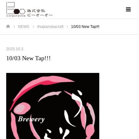
NEWS
#sakanobacraft
10/03 New Tap!!!
ホーム
2025.10.3
10/03 New Tap!!!