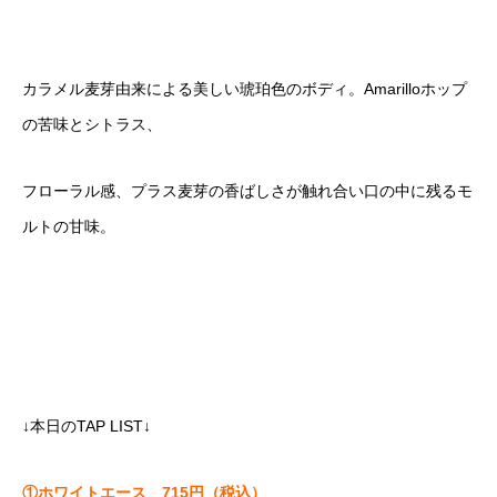
カラメル麦芽由来による美しい琥珀色のボディ。Amarilloホップ
の苦味とシトラス、
フローラル感、プラス麦芽の香ばしさが触れ合い口の中に残るモ
ルトの甘味。
↓本日のTAP LIST↓
①ホワイトエース 715円（税込）