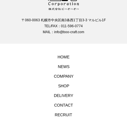
〒060-0063 札幌市中央区南3条西1丁目3-3 マルビル1F
TEL/FAX：011-596-0774
MAIL：info@boo-craft.com
HOME
NEWS
COMPANY
SHOP
DELIVERY
CONTACT
RECRUIT