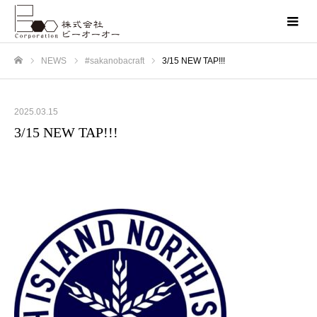
NEWS
#sakanobacraft
3/15 NEW TAP!!!
ホーム
2025.03.15
3/15 NEW TAP!!!