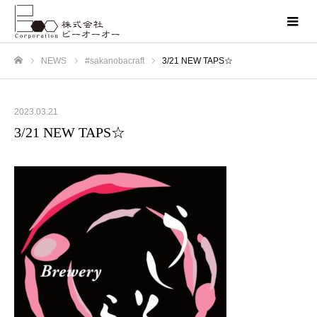
NEWS
#sakanobacraft
3/21 NEW TAPS☆
ホーム
2023.03.21
3/21 NEW TAPS☆