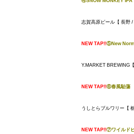
④SNOW MONKEY IPA
志賀高原ビール【 長野 / 
NEW TAP!!
⑤New Nor
Y.MARKET BREWING
NEW TAP!!
⑥春風駘蕩
うしとらブルワリー【 栃木
NEW TAP!!
⑦ワイルドピ