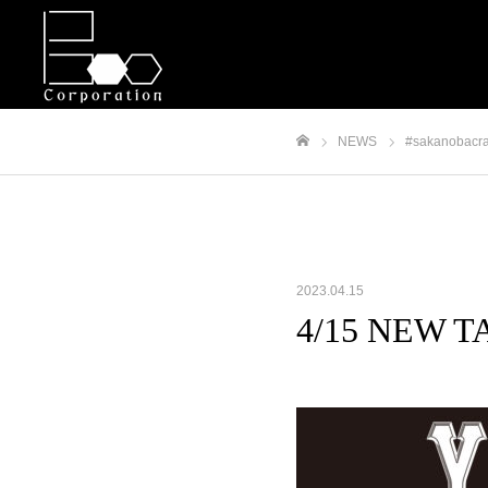
NEWS
#sakanobacra
ホーム
2023.04.15
4/15 NEW TA