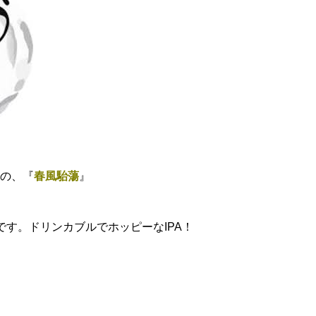
の、『
春風駘蕩
』
です。ドリンカブルでホッピーなIPA！