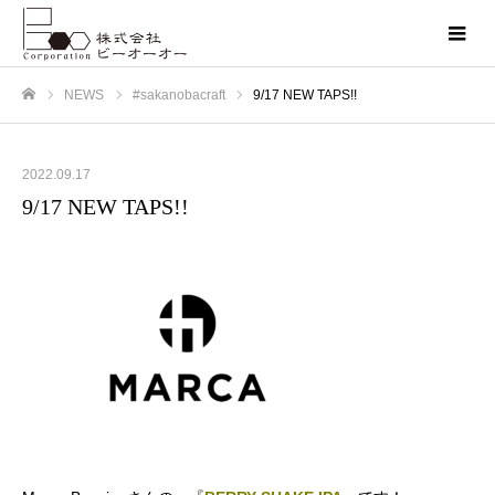
NEWS
#sakanobacraft
9/17 NEW TAPS!!
ホーム
2022.09.17
9/17 NEW TAPS!!