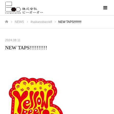
NEWS
#sakanobacraft
NEW TAPS!!!!!!!!!!
ホーム
2024.08.11
NEW TAPS!!!!!!!!!!