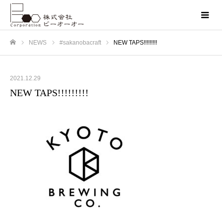
NEWS
#sakanobacraft
NEW TAPS!!!!!!!!!
ホーム
2021.12.29
NEW TAPS!!!!!!!!!