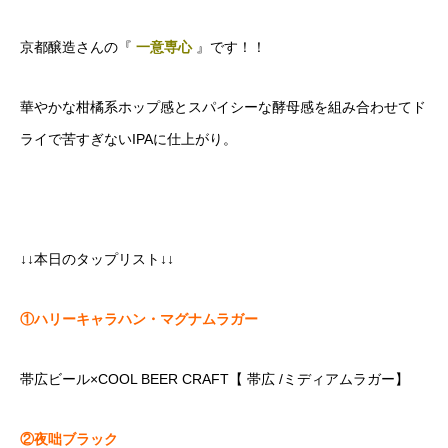
京都醸造さんの『
一意専心
』です！！
華やかな柑橘系ホップ感とスパイシーな酵母感を組み合わせてド
ライで苦すぎないIPAに仕上がり。
↓↓本日のタップリスト↓↓
①ハリーキャラハン・マグナムラガー
帯広ビール×COOL BEER CRAFT【 帯広 /ミディアムラガー】
②夜咄ブラック