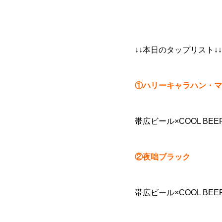
↓↓本日のタップリスト↓↓
①ハリーキャラハン・マ
帯広ビール×COOL BEE
②夜咄ブラック
帯広ビール×COOL BE