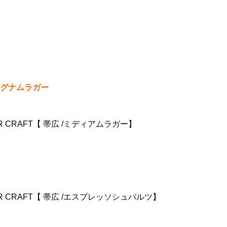
グナムラガー
R CRAFT【 帯広 /ミディアムラガー】
ER CRAFT【 帯広 /エスプレッソシュバルツ】