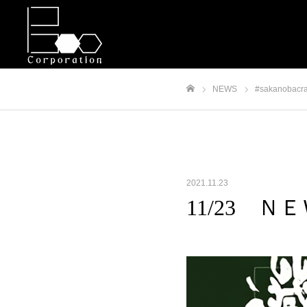
NEWS
#sakanobacra
ホーム
2021.11.23
11/23 