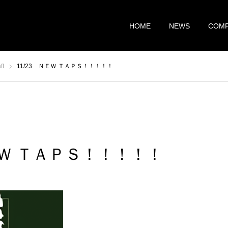
HOME
NEWS
COM
ft
11/23 ＮＥＷ ＴＡＰＳ！！！！！
ＮＥＷ ＴＡＰＳ！！！！！