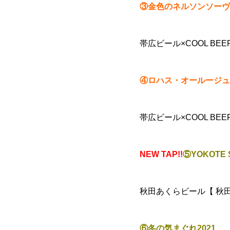
③金色のネルソンソーヴ
帯広ビール×COOL BEER 
④ロハス・オールージュ
帯広ビール×COOL BEE
NEW TAP!!
⑤YOKOTE S
秋田あくらビール【 秋田 /
⑥冬の気まぐれ2021