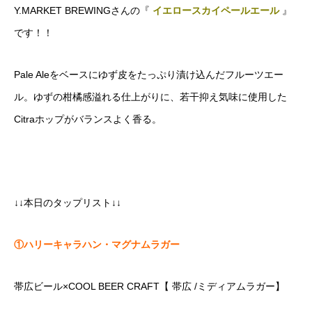
Y.MARKET BREWINGさんの『
イエロースカイペールエール
』
です！！
Pale Aleをベースにゆず皮をたっぷり漬け込んだフルーツエー
ル。ゆずの柑橘感溢れる仕上がりに、若干抑え気味に使用した
Citraホップがバランスよく香る。
↓↓本日のタップリスト↓↓
①ハリーキャラハン・マグナムラガー
帯広ビール×COOL BEER CRAFT【 帯広 /ミディアムラガー】