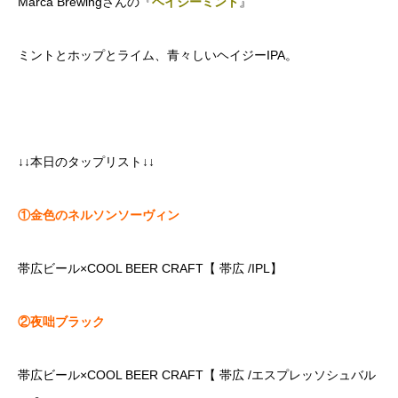
Marca Brewingさんの『
ヘイジーミント
』
ミントとホップとライム、青々しいヘイジーIPA。
↓↓本日のタップリスト↓↓
①金色のネルソンソーヴィン
帯広ビール×COOL BEER CRAFT【 帯広 /IPL】
②夜咄ブラック
帯広ビール×COOL BEER CRAFT【 帯広 /エスプレッソシュバル