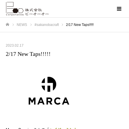
NEWS
#sakanobacraft
2/17 New Taps!!!!!
ホーム
2023.02.17
2/17 New Taps!!!!!