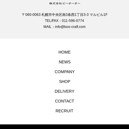
〒060-0063 札幌市中央区南3条西1丁目3-3 マルビル1F
TEL/FAX：011-596-0774
MAIL：info@boo-craft.com
HOME
NEWS
COMPANY
SHOP
DELIVERY
CONTACT
RECRUIT