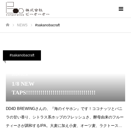
NEWS
#sakanobacraft
ホーム
#sakanobacraft
2024.01.8
1/8 NEW
TAPS!!!!!!!!!!!!!!!!!!!!!!!!!!!!!!!!!!
DD4D BREWINGさんの、『海のイヤホン』です！ココナッツとバニ
ラの甘い香り、シトラス系ホップのフレッシュさ、酵母由来のフルー
ティーさが調和するIPA。大麦に加え小麦、オーツ麦、ラクトースも