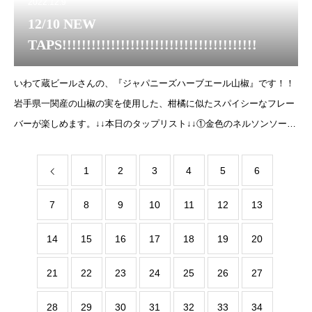
2022.12.9
12/10 NEW
TAPS!!!!!!!!!!!!!!!!!!!!!!!!!!!!!!!!!!!!!!!!
いわて蔵ビールさんの、『ジャパニーズハーブエール山椒』です！！
岩手県一関産の山椒の実を使用した、柑橘に似たスパイシーなフレー
バーが楽しめます。↓↓本日のタップリスト↓↓①金色のネルソンソーヴ
ィン帯広ビール×COOL BE
1
2
3
4
5
6
7
8
9
10
11
12
13
14
15
16
17
18
19
20
21
22
23
24
25
26
27
28
29
30
31
32
33
34