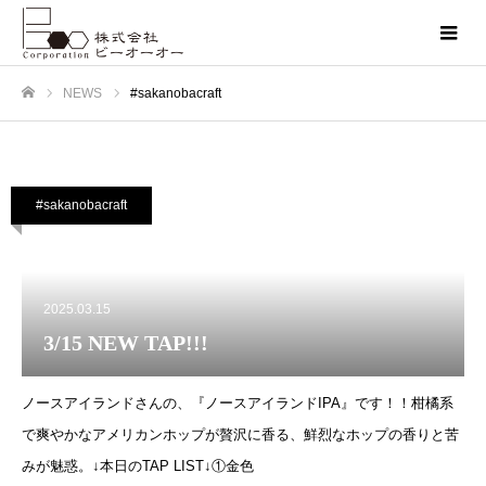
NEWS
#sakanobacraft
ホーム
#sakanobacraft
2025.03.15
3/15 NEW TAP!!!
ノースアイランドさんの、『ノースアイランドIPA』です！！柑橘系
で爽やかなアメリカンホップが贅沢に香る、鮮烈なホップの香りと苦
みが魅惑。↓本日のTAP LIST↓①金色